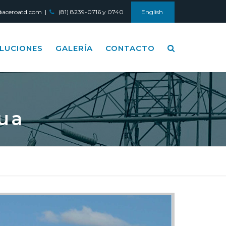
aceroatd.com |
(81) 8239-0716 y 0740
English
LUCIONES
GALERÍA
CONTACTO
ua