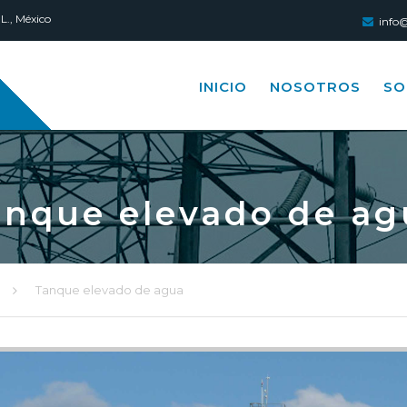
L., México
info@
INICIO
NOSOTROS
SO
anque elevado de ag
Tanque elevado de agua