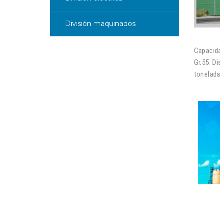
División maquinados
Capacida
Gr.55. D
tonelada